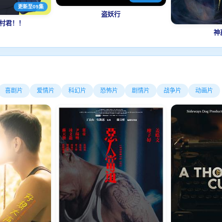
更新至09集
盗妖行
村君！！
神
喜剧片
爱情片
科幻片
恐怖片
剧情片
战争片
动画片