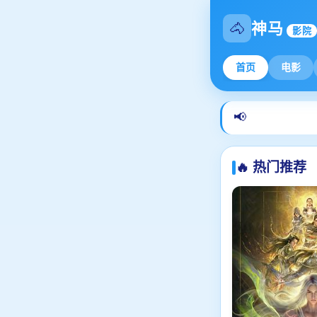
🐴
神马
影院
首页
电影
📢
🔥 热门推荐