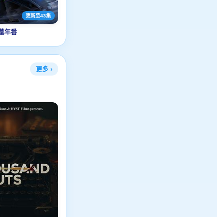
更新至43集
墓年番
更多 ›