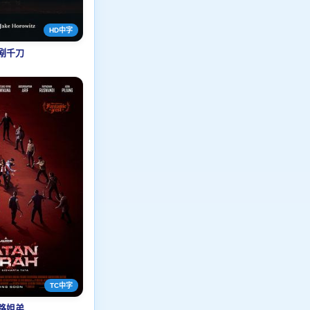
HD中字
剐千刀
TC中字
路姐弟