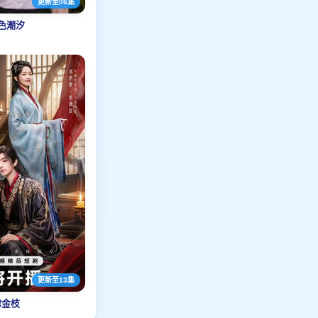
更新至06集
色潮汐
更新至13集
嫁金枝