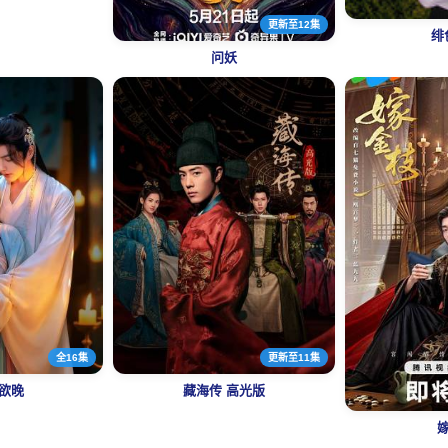
更新至12集
绯
问妖
全16集
更新至11集
欲晚
藏海传 高光版