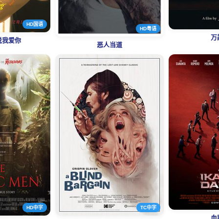
HD国语
HD粤语
万
说我爱你
恶人当道
HD中字
TC中字
血