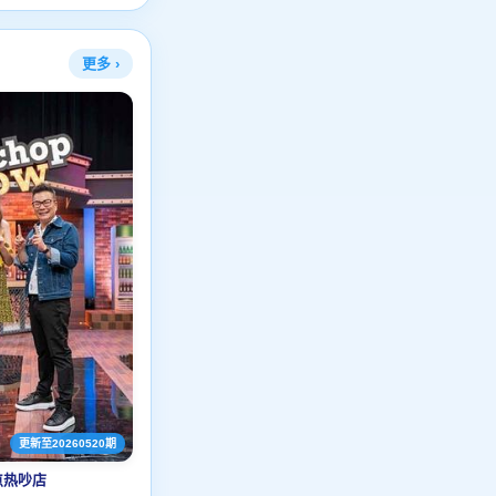
更多 ›
更新至20260520期
点热吵店