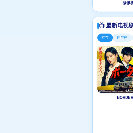
战骸
📺 最新电视
推荐
国产剧
BORDE